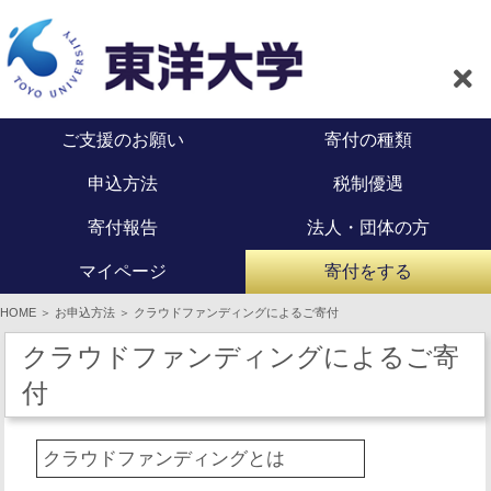
開
ご支援のお願い
ご支援のお願い
寄付の種類
寄付の種類
く
申込方法
申込方法
税制優遇
税制優遇
寄付報告
寄付報告
法人・団体の方
法人・団体の方
マイページ
マイページ
寄付をする
寄付をする
HOME ＞ お申込方法 ＞ クラウドファンディングによるご寄付
クラウドファンディングによるご寄
付
クラウドファンディングとは